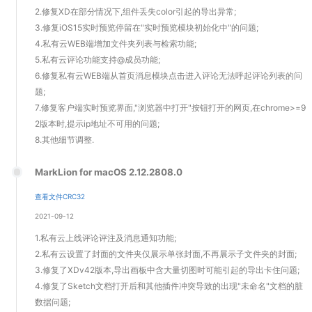
2.修复XD在部分情况下,组件丢失color引起的导出异常;
3.修复iOS15实时预览停留在"实时预览模块初始化中"的问题;
4.私有云WEB端增加文件夹列表与检索功能;
5.私有云评论功能支持@成员功能;
6.修复私有云WEB端从首页消息模块点击进入评论无法呼起评论列表的问
题;
7.修复客户端实时预览界面,"浏览器中打开"按钮打开的网页,在chrome>=9
2版本时,提示ip地址不可用的问题;
8.其他细节调整.
MarkLion for macOS 2.12.2808.0
查看文件CRC32
2021-09-12
1.私有云上线评论评注及消息通知功能;
2.私有云设置了封面的文件夹仅展示单张封面,不再展示子文件夹的封面;
3.修复了XDv42版本,导出画板中含大量切图时可能引起的导出卡住问题;
4.修复了Sketch文档打开后和其他插件冲突导致的出现"未命名"文档的脏
数据问题;