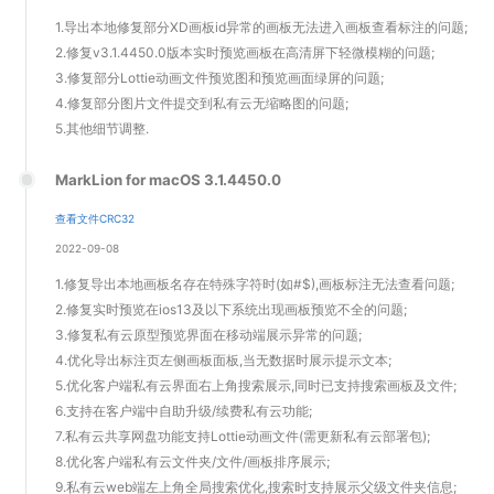
1.导出本地修复部分XD画板id异常的画板无法进入画板查看标注的问题;
2.修复v3.1.4450.0版本实时预览画板在高清屏下轻微模糊的问题;
3.修复部分Lottie动画文件预览图和预览画面绿屏的问题;
4.修复部分图片文件提交到私有云无缩略图的问题;
5.其他细节调整.
MarkLion for macOS 3.1.4450.0
查看文件CRC32
2022-09-08
1.修复导出本地画板名存在特殊字符时(如#$),画板标注无法查看问题;
2.修复实时预览在ios13及以下系统出现画板预览不全的问题;
3.修复私有云原型预览界面在移动端展示异常的问题;
4.优化导出标注页左侧画板面板,当无数据时展示提示文本;
5.优化客户端私有云界面右上角搜索展示,同时已支持搜索画板及文件;
6.支持在客户端中自助升级/续费私有云功能;
7.私有云共享网盘功能支持Lottie动画文件(需更新私有云部署包);
8.优化客户端私有云文件夹/文件/画板排序展示;
9.私有云web端左上角全局搜索优化,搜索时支持展示父级文件夹信息;