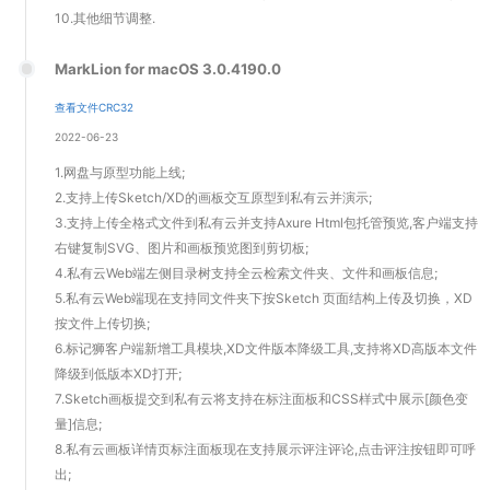
10.其他细节调整.
MarkLion for macOS 3.0.4190.0
查看文件CRC32
2022-06-23
1.网盘与原型功能上线;
2.支持上传Sketch/XD的画板交互原型到私有云并演示;
3.支持上传全格式文件到私有云并支持Axure Html包托管预览,客户端支持
右键复制SVG、图片和画板预览图到剪切板;
4.私有云Web端左侧目录树支持全云检索文件夹、文件和画板信息;
5.私有云Web端现在支持同文件夹下按Sketch 页面结构上传及切换，XD
按文件上传切换;
6.标记狮客户端新增工具模块,XD文件版本降级工具,支持将XD高版本文件
降级到低版本XD打开;
7.Sketch画板提交到私有云将支持在标注面板和CSS样式中展示[颜色变
量]信息;
8.私有云画板详情页标注面板现在支持展示评注评论,点击评注按钮即可呼
出;