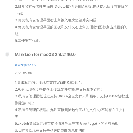
2.修复私有云管理界面按[Delete]键快捷删除画板,确认提示后没有删除的
问题;
3.修复私有云管理界面右上角输入框快捷键冲突问题;
4.修复私有云管理界面的画板和文件夹右上角的[删除]图标点击报错的问
题;
5.其他细节优化.
MarkLion for macOS 2.9.2146.0
查看文件CRC32
2021-05-06
1.导出标注的切图现在支持WEBP格式图片;
2.私有云现在支持提交上传源文件功能,并支持版本管理;
3.私有云管理面板现在支持Ctrl+A全选文件夹和画板、支持Delete键快速
删除选中项;
4.私有云管理面板现在允许直接删除包含画板的文件夹(不能存在子文件
夹);
5.sketch导出标注现在支持快速导出当前页面(Page)下的所有画板;
6.实时预览现在支持手动关闭页面防息屏功能;