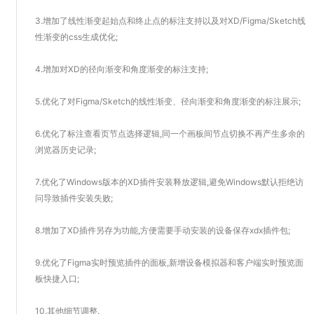
3.增加了线性渐变起始点和终止点的标注支持以及对XD/Figma/Sketch线
性渐变的css生成优化;
4.增加对XD的径向渐变和角度渐变的标注支持;
5.优化了对Figma/Sketch的线性渐变、径向渐变和角度渐变的标注展示;
6.优化了标注查看页节点选择逻辑,同一个画板间节点切换不再产生多余的
浏览器历史记录;
7.优化了Windows版本的XD插件安装释放逻辑,避免Windows默认拒绝访
问导致插件安装失败;
8.增加了XD插件另存为功能,方便需要手动安装的设备保存xdx插件包;
9.优化了Figma实时预览插件的面板,新增设备模拟器和客户端实时预览面
板快捷入口;
10.其他细节调整.