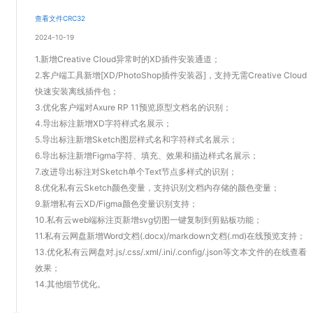
查看文件CRC32
2024-10-19
1.新增Creative Cloud异常时的XD插件安装通道；
2.客户端工具新增[XD/PhotoShop插件安装器]，支持无需Creative Cloud
快速安装离线插件包；
3.优化客户端对Axure RP 11预览原型文档名的识别；
4.导出标注新增XD字符样式名展示；
5.导出标注新增Sketch图层样式名和字符样式名展示；
6.导出标注新增Figma字符、填充、效果和描边样式名展示；
7.改进导出标注对Sketch单个Text节点多样式的识别；
8.优化私有云Sketch颜色变量，支持识别文档内存储的颜色变量；
9.新增私有云XD/Figma颜色变量识别支持；
10.私有云web端标注页新增svg切图一键复制到剪贴板功能；
11.私有云网盘新增Word文档(.docx)/markdown文档(.md)在线预览支持；
13.优化私有云网盘对.js/.css/.xml/.ini/.config/.json等文本文件的在线查看
效果；
14.其他细节优化。