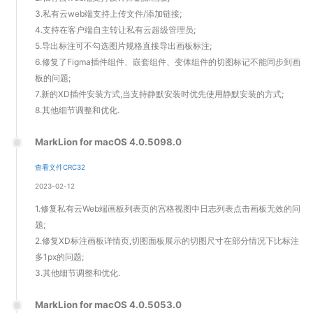
3.私有云web端支持上传文件/添加链接;
4.支持在客户端自主转让私有云超级管理员;
5.导出标注可不勾选图片规格直接导出画板标注;
6.修复了Figma插件组件、嵌套组件、变体组件的切图标记不能同步到画
板的问题;
7.新的XD插件安装方式,当支持静默安装时优先使用静默安装的方式;
8.其他细节调整和优化.
MarkLion for macOS 4.0.5098.0
查看文件CRC32
2023-02-12
1.修复私有云Web端画板列表页的宫格视图中日志列表点击画板无效的问
题;
2.修复XD标注画板详情页,切图面板展示的切图尺寸在部分情况下比标注
多1px的问题;
3.其他细节调整和优化.
MarkLion for macOS 4.0.5053.0