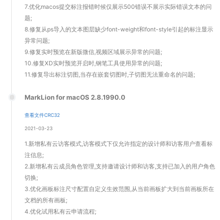
7.优化macos提交标注报错时候仅展示500错误不展示实际错误文本的问
题;
8.修复从ps导入的文本图层缺少font-weight和font-style引起的标注显示
异常问题;
9.修复实时预览在新版微信,视频区域展示异常的问题;
10.修复XD实时预览开启时,钢笔工具使用异常的问题;
11.修复导出标注切图,当存在嵌套切图时,子切图无法重命名的问题;
MarkLion for macOS 2.8.1990.0
查看文件CRC32
2021-03-23
1.新增私有云访客模式,访客模式下仅允许指定的设计师和访客用户查看标
注信息;
2.新增私有云成员角色管理,支持邀请设计师和访客,支持已加入的用户角色
切换;
3.优化画板标注尺寸配置自定义生效范围,从当前画板扩大到当前画板所在
文档的所有画板;
4.优化试用私有云申请流程;