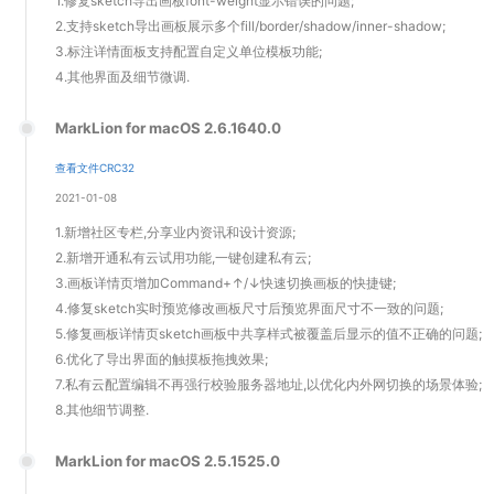
1.修复sketch导出画板font-weight显示错误的问题;
2.支持sketch导出画板展示多个fill/border/shadow/inner-shadow;
3.标注详情面板支持配置自定义单位模板功能;
4.其他界面及细节微调.
MarkLion for macOS 2.6.1640.0
查看文件CRC32
2021-01-08
1.新增社区专栏,分享业内资讯和设计资源;
2.新增开通私有云试用功能,一键创建私有云;
3.画板详情页增加Command+↑/↓快速切换画板的快捷键;
4.修复sketch实时预览修改画板尺寸后预览界面尺寸不一致的问题;
5.修复画板详情页sketch画板中共享样式被覆盖后显示的值不正确的问题;
6.优化了导出界面的触摸板拖拽效果;
7.私有云配置编辑不再强行校验服务器地址,以优化内外网切换的场景体验;
8.其他细节调整.
MarkLion for macOS 2.5.1525.0