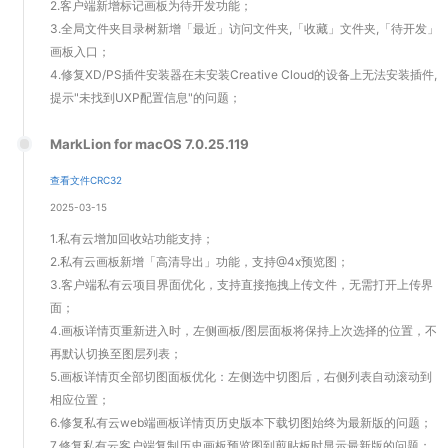
2.客户端新增标记画板为待开发功能；
3.全局文件夹目录树新增「最近」访问文件夹,「收藏」文件夹,「待开发」
画板入口；
4.修复XD/PS插件安装器在未安装Creative Cloud的设备上无法安装插件,
提示"未找到UXP配置信息"的问题；
MarkLion for macOS 7.0.25.119
查看文件CRC32
2025-03-15
1.私有云增加回收站功能支持；
2.私有云画板新增「高清导出」功能，支持@4x预览图；
3.客户端私有云项目界面优化，支持直接拖拽上传文件，无需打开上传界
面；
4.画板详情页重新进入时，左侧画板/图层面板将保持上次选择的位置，不
再默认切换至图层列表；
5.画板详情页全部切图面板优化：左侧选中切图后，右侧列表自动滚动到
相应位置；
6.修复私有云web端画板详情页历史版本下载切图始终为最新版的问题；
7.修复私有云客户端复制历史画板预览图到剪贴板时显示最新版的问题；