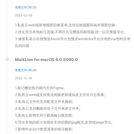
查看文件CRC32
2023-02-05
1.私有云web端新增视图切换菜单,支持宫格视图和画布视图切换.
2.优化导出本地标注选项,不再区分完整版和精简版,统一以完整版导出;
3.修复私有云在线预览Axure导出包预览windows平台压缩的zip包时目录
乱码问题.
MarkLion for macOS 4.0.5000.0
查看文件CRC32
2022-12-16
1.标记狮全线功能均支持Figma;
2.私有云web端支持推送画板更新通知及文件夹日志查看;
3.私有云文件夹支持配置文件夹颜色;
4.私有云支持删除存在子文件夹的文件夹;
5.私有云新增支持下载画板1x预览图;
6.导出本地的标注包现在支持切图的jpg格式,支持按page导出;
7.新增对sketch角度渐变的标注解析;