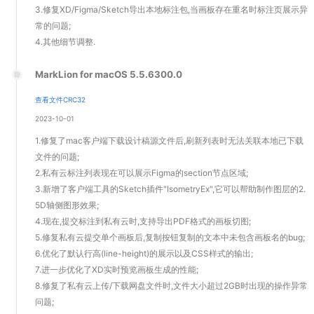
3.修复XD/Figma/Sketch导出本地标注包,当画板存在重名时标注页展示异
常的问题;
4.其他细节调整.
MarkLion for macOS 5.5.6300.0
查看文件CRC32
2023-10-01
1.修复了mac客户端下载设计稿源文件后,刷新列表时无法关联本地已下载
文件的问题;
2.私有云标注列表现在可以展示Figma的section节点区域;
3.新增了客户端工具的Sketch插件"IsometryEx",它可以帮助制作图层的2.
5D轴侧图形效果;
4.现在,提交标注到私有云时,支持导出PDF格式的画板切图;
5.修复私有云提交单个画板后,复制按钮复制的文本中未包含画板名的bug;
6.优化了默认行高(line-height)的展示以及CSS样式的输出;
7.进一步优化了XD实时预览画板生成的性能;
8.修复了私有云上传/下载网盘文件时,文件大小超过2GB时出现的操作异常
问题;