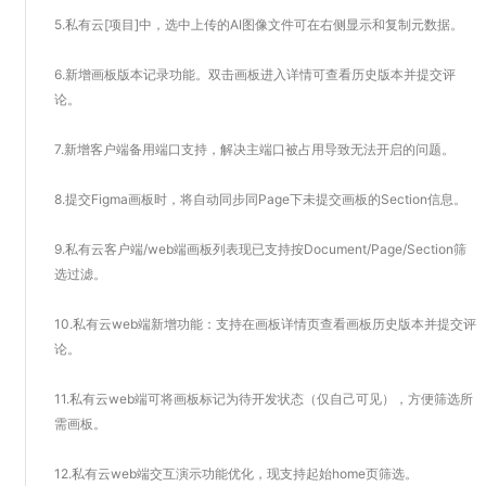
5.私有云[项目]中，选中上传的AI图像文件可在右侧显示和复制元数据。
6.新增画板版本记录功能。双击画板进入详情可查看历史版本并提交评
论。
7.新增客户端备用端口支持，解决主端口被占用导致无法开启的问题。
8.提交Figma画板时，将自动同步同Page下未提交画板的Section信息。
9.私有云客户端/web端画板列表现已支持按Document/Page/Section筛
选过滤。
10.私有云web端新增功能：支持在画板详情页查看画板历史版本并提交评
论。
11.私有云web端可将画板标记为待开发状态（仅自己可见），方便筛选所
需画板。
12.私有云web端交互演示功能优化，现支持起始home页筛选。