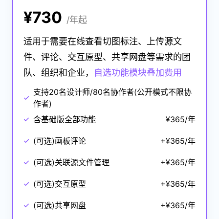
¥730
/年起
适用于需要在线查看切图标注、上传源文
理
及
级
件、评论、交互原型、共享网盘等需求的团
队、组织和企业，
自选功能模块叠加费用
支持20名设计师/80名协作者(公开模式不限协
作者)
含基础版全部功能
¥365/年
(可选)
画板评论
+¥365/年
(可选)
关联源文件管理
+¥365/年
(可选)
交互原型
+¥365/年
(可选)
共享网盘
+¥365/年