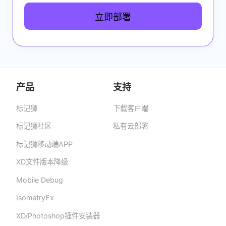
立即部署
演
产品
支持
标记狮
下载客户端
标记狮私有云-部署在企业私有服务器的快捷高
效设计协作平台,助力团队提升协作效率、保障产
标记狮社区
私有云部署
品数据安全与私密。
标记狮移动端APP
XD文件版本降级
Mobile Debug
IsometryEx
XD/Photoshop插件安装器