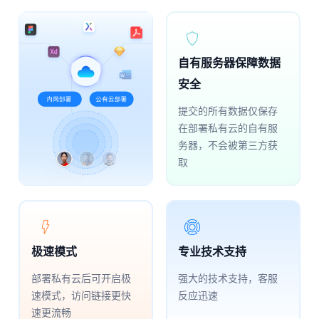
自有服务器保障数据
自动
评
源
交
共
实
XD
安全
提交的所有数据仅保存
在部署私有云的自有服
务器，不会被第三方获
取
极速模式
专业技术支持
部署私有云后可开启极
强大的技术支持，客服
速模式，访问链接更快
反应迅速
速更流畅