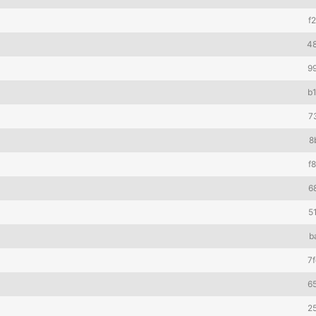
f
4
9
b
7
8
f
6
5
b
7
6
2