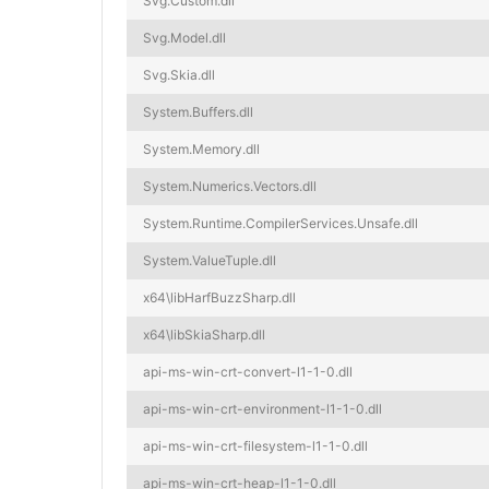
Svg.Custom.dll
Svg.Model.dll
Svg.Skia.dll
System.Buffers.dll
System.Memory.dll
System.Numerics.Vectors.dll
System.Runtime.CompilerServices.Unsafe.dll
System.ValueTuple.dll
x64\libHarfBuzzSharp.dll
x64\libSkiaSharp.dll
api-ms-win-crt-convert-l1-1-0.dll
api-ms-win-crt-environment-l1-1-0.dll
api-ms-win-crt-filesystem-l1-1-0.dll
api-ms-win-crt-heap-l1-1-0.dll