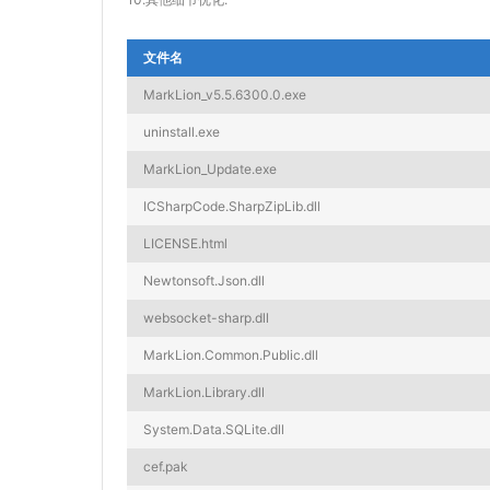
文件名
MarkLion_v5.5.6300.0.exe
uninstall.exe
MarkLion_Update.exe
ICSharpCode.SharpZipLib.dll
LICENSE.html
Newtonsoft.Json.dll
websocket-sharp.dll
MarkLion.Common.Public.dll
MarkLion.Library.dll
System.Data.SQLite.dll
cef.pak