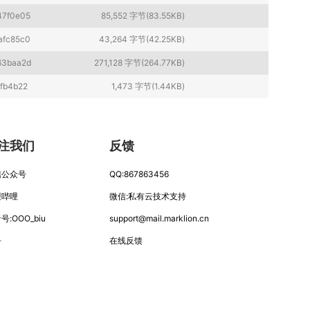
47f0e05
85,552 字节(83.55KB)
afc85c0
43,264 字节(42.25KB)
63baa2d
271,128 字节(264.77KB)
fb4b22
1,473 字节(1.44KB)
注我们
反馈
信公众号
QQ:867863456
哩哔哩
微信:私有云技术支持
号:OOO_biu
support
@
mail.mar
klion.
cn
乎
在线反馈