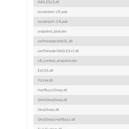
libGLESv2.dll
locales\en-US.pak
locales\zh-CN.pak
snapshot_blob.bin
swiftshader\libEGL.dll
swiftshader\libGLESv2.dll
v8_context_snapshot.bin
ExCSS.dll
Fizzler.dll
HarfBuzzSharp.dll
ShimSkiaSharp.dll
SkiaSharp.dll
SkiaSharp.HarfBuzz.dll