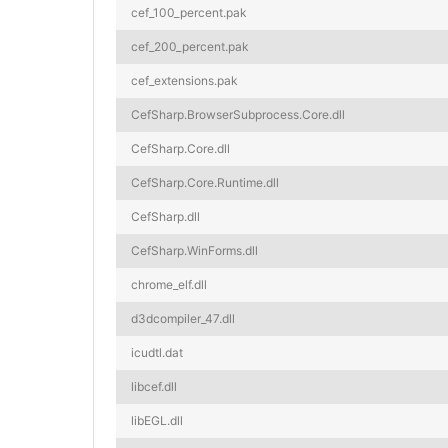
cef_100_percent.pak
cef_200_percent.pak
cef_extensions.pak
CefSharp.BrowserSubprocess.Core.dll
CefSharp.Core.dll
CefSharp.Core.Runtime.dll
CefSharp.dll
CefSharp.WinForms.dll
chrome_elf.dll
d3dcompiler_47.dll
icudtl.dat
libcef.dll
libEGL.dll