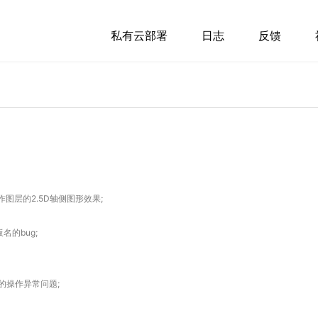
私有云部署
日志
反馈
助制作图层的2.5D轴侧图形效果;
的bug;
的操作异常问题;