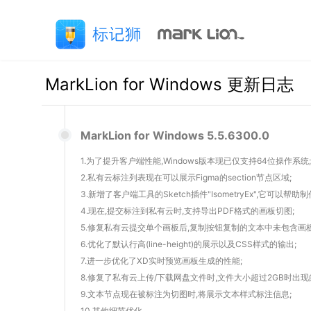
MarkLion for Windows 更新日志
MarkLion for Windows 5.5.6300.0
1.为了提升客户端性能,Windows版本现已仅支持64位操作系统;
2.私有云标注列表现在可以展示Figma的section节点区域;
3.新增了客户端工具的Sketch插件"IsometryEx",它可以帮
4.现在,提交标注到私有云时,支持导出PDF格式的画板切图;
5.修复私有云提交单个画板后,复制按钮复制的文本中未包含画板名
6.优化了默认行高(line-height)的展示以及CSS样式的输出;
7.进一步优化了XD实时预览画板生成的性能;
8.修复了私有云上传/下载网盘文件时,文件大小超过2GB时出现
9.文本节点现在被标注为切图时,将展示文本样式标注信息;
10.其他细节优化.