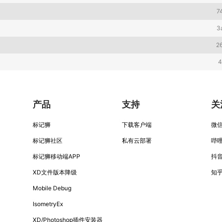
7
3
2
4
产品
支持
关
标记狮
下载客户端
微
标记狮社区
私有云部署
哔
标记狮移动端APP
抖音
XD文件版本降级
知
Mobile Debug
IsometryEx
XD/Photoshop插件安装器