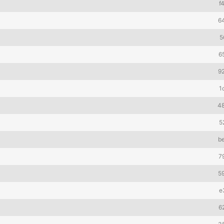
f
6
5
6
9
1
4
5
b
7
5
e
6