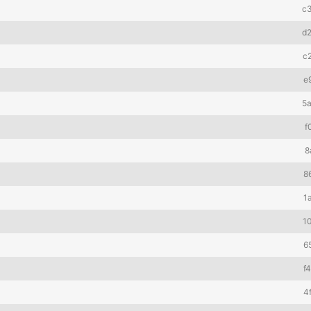
c
d
c
e
5
f
8
8
1
1
6
f
4