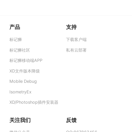
产品
支持
标记狮
下载客户端
标记狮私有云-部署在企业私有服务器的快捷高
效设计协作平台,助力团队提升协作效率、保障产
标记狮社区
私有云部署
品数据安全与私密。
标记狮移动端APP
XD文件版本降级
Mobile Debug
IsometryEx
XD/Photoshop插件安装器
关注我们
反馈